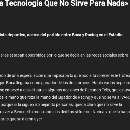
na Tecnología Que No Sirve Para Nada»
sta deportivo, acerca del partido entre Boca y Racing en el Estadio
llos estaban absorbidos por lo que se decía en las redes sociales sobre
o de una especulación que implicaba lo que podía favorecer este trofeo
 que Boca llegaba como ganador de los dos torneos. Había varios aspect
 se empezó a desvirtuar en algunas acciones de Facundo Tello, que estuv
e la mano que roza la mano del jugador de Racing y que no se va al VAR.
 porque si la siguen manejando personas, queda claro que no sirve la
ara ver a Benedetto mostrando los deditos si fueron. Nunca vi que lo hag
aras que se dieron ayer.