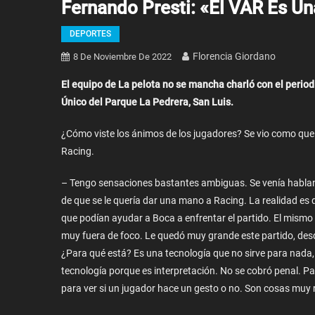
Fernando Presti: «El VAR Es U
DEPORTES
Florencia Giordano
8 De Noviembre De 2022
El equipo de La pelota no se mancha charló con el periodi
Único del Parque La Pedrera, San Luis.
¿Cómo viste los ánimos de los jugadores? Se vio como que e
Racing.
– Tengo sensaciones bastantes ambiguas. Se venía habland
de que se le quería dar una mano a Racing. La realidad es
que podían ayudar a Boca a enfrentar el partido. El mismo
muy fuera de foco. Le quedó muy grande este partido, desd
¿Para qué está? Es una tecnología que no sirve para nada,
tecnología porque es interpretación. No se cobró penal. P
para ver si un jugador hace un gesto o no. Son cosas muy r