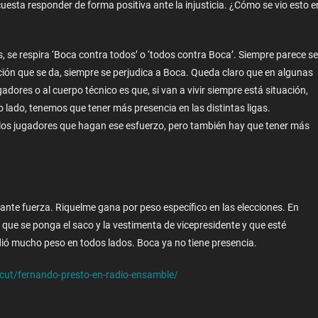
cuesta responder de forma positiva ante la injusticia. ¿Cómo se vio esto e
 se respira ‘Boca contra todos’ o ‘todos contra Boca’. Siempre parece se
ción que se da, siempre se perjudica a Boca. Queda claro que en algunas
adores o al cuerpo técnico es que, si van a vivir siempre está situación,
 lado, tenemos que tener más presencia en las distintas ligas.
a los jugadores que hagan ese esfuerzo, pero también hay que tener más
ante fuerza. Riquelme gana por peso específico en las elecciones. En
e que se ponga el saco y la vestimenta de vicepresidente y que esté
rdió mucho peso en todos lados. Boca ya no tiene presencia.
ocut/fernando-presto-en-radio-ensamble/