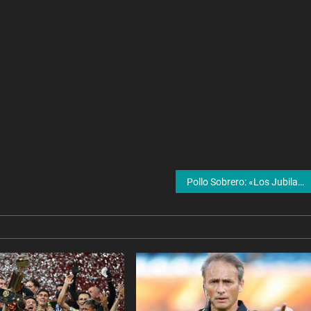
Pollo Sobrero: «Los Jubilados Están En Una Situación Ya Son Verdaderos Parias»