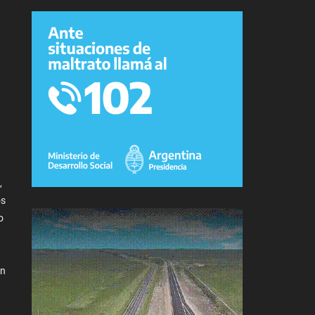
,
os
o
an