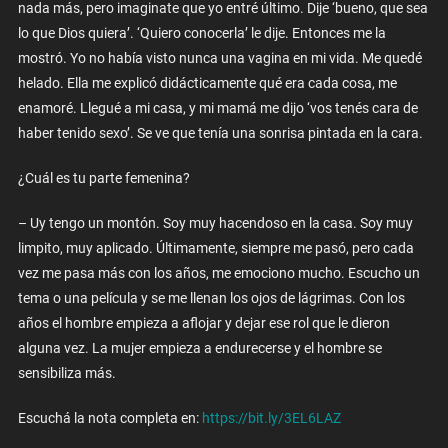
nada más, pero imaginate que yo entré último. Dije ‘bueno, que sea
lo que Dios quiera’. ‘Quiero conocerla’ le dije. Entonces me la
mostró. Yo no había visto nunca una vagina en mi vida. Me quedé
helado. Ella me explicó didácticamente qué era cada cosa, me
enamoré. Llegué a mi casa, y mi mamá me dijo ‘vos tenés cara de
haber tenido sexo’. Se ve que tenía una sonrisa pintada en la cara.
¿Cuál es tu parte femenina?
– Uy tengo un montón. Soy muy hacendoso en la casa. Soy muy
limpito, muy aplicado. Últimamente, siempre me pasó, pero cada
vez me pasa más con los años, me emociono mucho. Escucho un
tema o una película y se me llenan los ojos de lágrimas. Con los
años el hombre empieza a aflojar y dejar ese rol que le dieron
alguna vez. La mujer empieza a endurecerse y el hombre se
sensibiliza más.
Escuchá la nota completa en:
https://bit.ly/3EL6LAZ