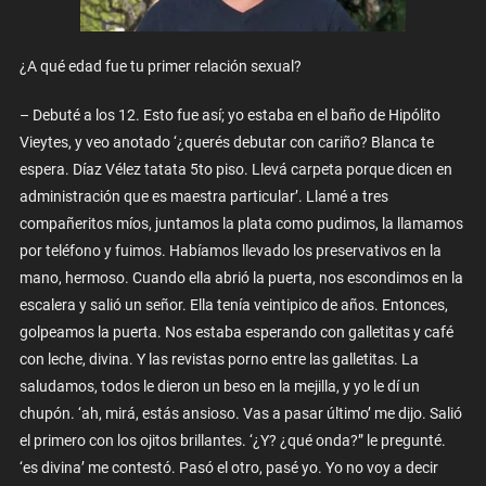
¿A qué edad fue tu primer relación sexual?
– Debuté a los 12. Esto fue así; yo estaba en el baño de Hipólito
Vieytes, y veo anotado ‘¿querés debutar con cariño? Blanca te
espera. Díaz Vélez tatata 5to piso. Llevá carpeta porque dicen en
administración que es maestra particular’. Llamé a tres
compañeritos míos, juntamos la plata como pudimos, la llamamos
por teléfono y fuimos. Habíamos llevado los preservativos en la
mano, hermoso. Cuando ella abrió la puerta, nos escondimos en la
escalera y salió un señor. Ella tenía veintipico de años. Entonces,
golpeamos la puerta. Nos estaba esperando con galletitas y café
con leche, divina. Y las revistas porno entre las galletitas. La
saludamos, todos le dieron un beso en la mejilla, y yo le dí un
chupón. ‘ah, mirá, estás ansioso. Vas a pasar último’ me dijo. Salió
el primero con los ojitos brillantes. ‘¿Y? ¿qué onda?” le pregunté.
‘es divina’ me contestó. Pasó el otro, pasé yo. Yo no voy a decir