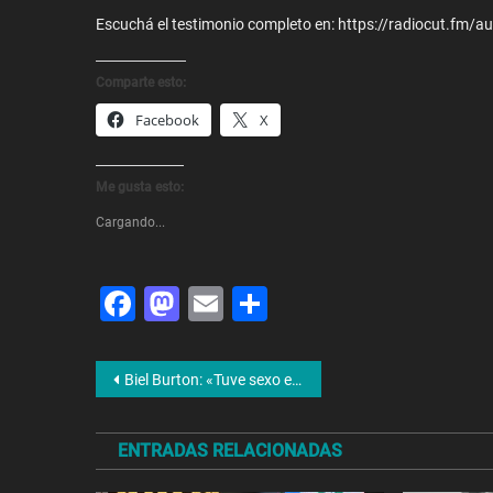
Escuchá el testimonio completo en: https://radiocut.fm/au
Comparte esto:
Facebook
X
Me gusta esto:
Cargando...
Facebook
Mastodon
Email
Share
Navegación
Biel Burton: «Tuve sexo en el baño de Rock and Pop»
de
ENTRADAS RELACIONADAS
entradas