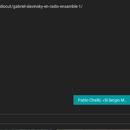
diocut/gabriel-slavinsky-en-radio-ensamble-1/
Pablo Challú: «Si Sergio Massa no presenta un plan peronista, tendrá un problema grave»