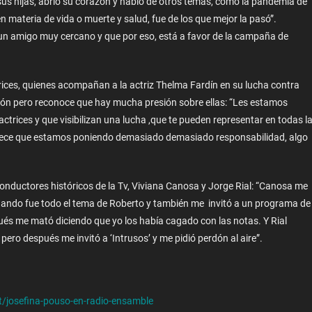
sus hijas, abrió su corazón y habló de otros temas, como la pandemia de
n materia de vida o muerte y salud, fue de los que mejor la pasó”.
un amigo muy cercano y que por eso, está a favor de la campaña de
trices, quienes acompañan a la actriz Thelma Fardín en su lucha contra
ión pero reconoce que hay mucha presión sobre ellas: “Les estamos
rices y que visibilizan una lucha ,que te pueden representar en todas l
parece que estamos poniendo demasiado demasiado responsabilidad, algo
conductores históricos de la Tv, Viviana Canosa y Jorge Rial: “Canosa me
cuando fue todo el tema de Roberto y también me invitó a un programa de
spués me mató diciendo que yo los había cagado con las notas. Y Rial
ro después me invitó a ‘Intrusos’ y me pidió perdón al aire”.
t/josefina-pouso-en-radio-ensamble