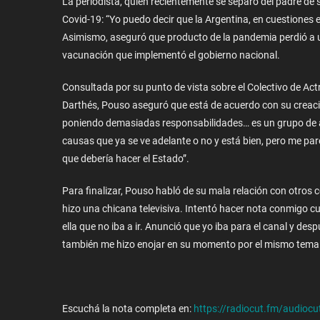
La periodista, quien recientemente se separó del padre de 
Covid-19: “Yo puedo decir que la Argentina, en cuestiones e
Asimismo, aseguró que producto de la pandemia perdió a 
vacunación que implementó el gobierno nacional.
Consultada por su punto de vista sobre el Colectivo de Ac
Darthés, Pouso aseguró que está de acuerdo con su creac
poniendo demasiadas responsabilidades… es un grupo de act
causas que ya se ve adelante o no y está bien, pero me 
que debería hacer el Estado”.
Para finalizar, Pouso habló de su mala relación con otros 
hizo una chicana televisiva. Intentó hacer nota conmigo 
ella que no iba a ir. Anunció que yo iba para el canal y de
también me hizo enojar en su momento por el mismo tema pe
Escuchá la nota completa en:
https://radiocut.fm/audiocu