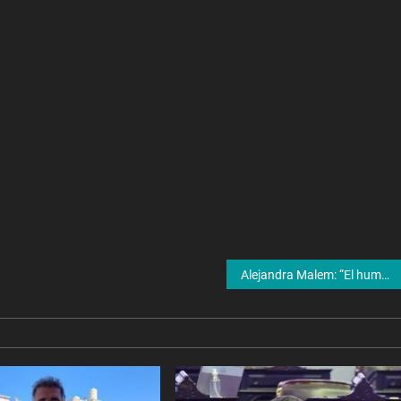
Alejandra Malem: “El humor de Lizy Tagliani abre la puerta de la homofobia”