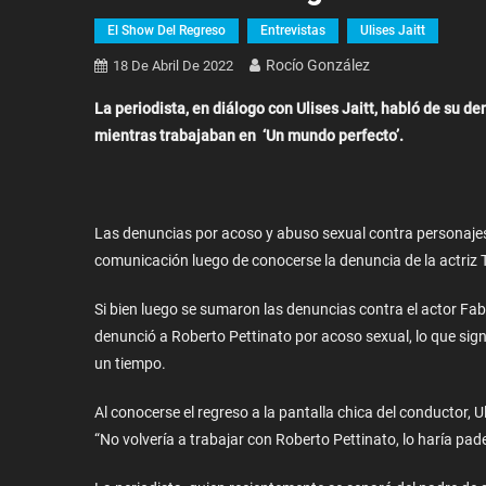
El Show Del Regreso
Entrevistas
Ulises Jaitt
Rocío González
18 De Abril De 2022
La periodista, en diálogo con Ulises Jaitt, habló de su d
mientras trabajaban en ‘Un mundo perfecto’.
Las denuncias por acoso y abuso sexual contra personajes
comunicación luego de conocerse la denuncia de la actriz 
Si bien luego se sumaron las denuncias contra el actor Fa
denunció a Roberto Pettinato por acoso sexual, lo que signi
un tiempo.
Al conocerse el regreso a la pantalla chica del conductor, 
“No volvería a trabajar con Roberto Pettinato, lo haría pad