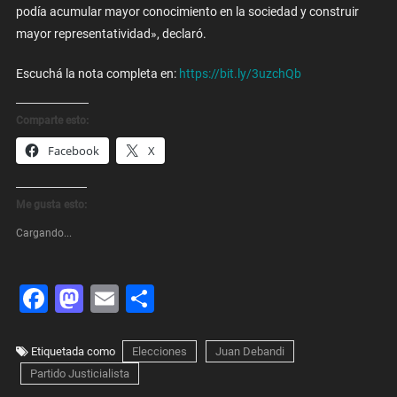
podía acumular mayor conocimiento en la sociedad y construir
mayor representatividad», declaró.
Escuchá la nota completa en:
https://bit.ly/3uzchQb
Comparte esto:
Facebook
X
Me gusta esto:
Cargando...
Facebook
Mastodon
Email
Share
Etiquetada como
Elecciones
Juan Debandi
Partido Justicialista