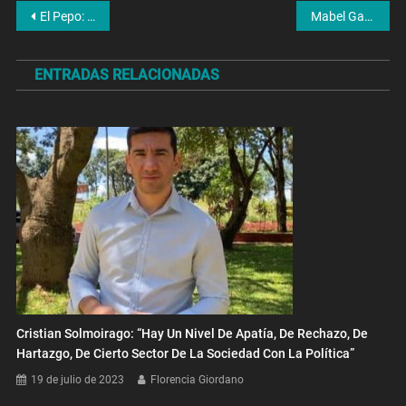
Navegación
El Pepo: “Yo estoy cumpliendo una condena que no existe. No manipulé a nadie como dicen”
Mabel Gagino: “Darthés era un galán cuando lo conocí. Yo quería darle bola pero había algo que no me cerraba”
de
ENTRADAS RELACIONADAS
entradas
Cristian Solmoirago: “Hay Un Nivel De Apatía, De Rechazo, De
Hartazgo, De Cierto Sector De La Sociedad Con La Política”
19 de julio de 2023
Florencia Giordano