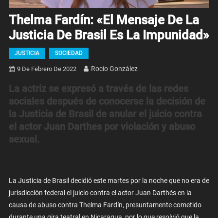
Thelma Fardín: «El Mensaje De La
Justicia De Brasil Es La Impunidad»
JUSTICIA
SOCIEDAD
Rocío González
9 De Febrero De 2022
La actriz se expresó a través de las redes
sociales después de conocerse la decisión de
la Justicia de Brasil de anular el juicio contra
el actor Juan Darthes por violación y abuso
sexual.
La Justicia de Brasil decidió este martes por la noche que no era de
jurisdicción federal el juicio contra el actor Juan Darthés en la
causa de abuso contra Thelma Fardín, presuntamente cometido
durante una gira teatral en Nicaragua, por lo que resolvió que la