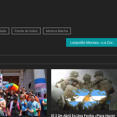
tada
Frente de todos
Monica Macha
Leopoldo Moreau: «La Corte Suprema es partícipe y cómplice del Lawfare»
El 2 De Abril Es Una Fecha «para Hacer