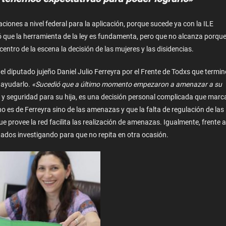
iones a nivel federal para la aplicación, porque sucede ya con la ILE
 que la herramienta de la ley es fundamenta, pero que no alcanza porqu
ntro de la escena la decisión de las mujeres y las disidencias.
l diputado jujeño Daniel Julio Ferreyra por el Frente de Todxs que termin
 ayudarlo.
«Sucedió que a último momento empezaron a amenazar a su
a y seguridad para su hija, es una decisión personal complicada que marc
o es de Ferreyra sino de las amenazas y que la falta de regulación de las
e provee la red facilita las realización de amenazas. Igualmente, frente a
ados investigando para que no repita en otra ocasión.