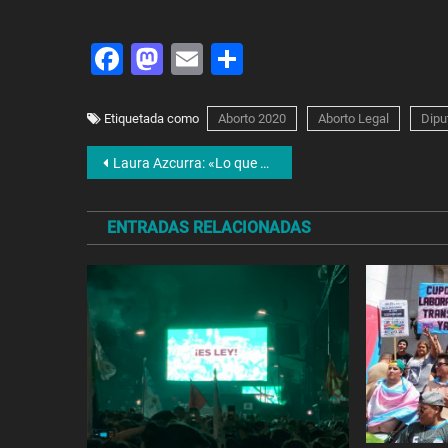
Facebook
Mastodon
Email
Share
Etiquetada como
Aborto 2020
Aborto Legal
Dipu
Navegación
Laura Azcurra: «Lo que se conquista siempre es en las calles»
de
ENTRADAS RELACIONADAS
entradas