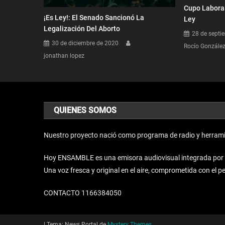
Cupo Laboral
¡Es Ley!: El Senado Sancionó La
Ley
Legalización Del Aborto
28 de septi
30 de diciembre de 2020
Rocío Gonzále
jonathan lopez
QUIENES SOMOS
Nuestro proyecto nació como programa de radio y herrami
Hoy ENSAMBLE es una emisora audiovisual integrada por un 
Una voz fresca y original en el aire, comprometida con el 
CONTACTO 1166384050
|
Tema: News Portal de
Mystery Themes
.