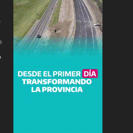
e
ó
a