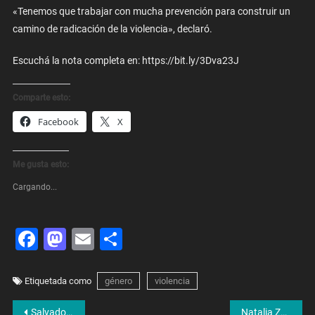
«Tenemos que trabajar con mucha prevención para construir un
camino de radicación de la violencia», declaró.
Escuchá la nota completa en: https://bit.ly/3Dva23J
Comparte esto:
Facebook
X
Me gusta esto:
Cargando...
Facebook
Mastodon
Email
Share
Etiquetada como
género
violencia
Navegación
Salvador Femenia: «Hay que trabajar en las variables económicas, para que lo incipiente se consolide y sea más potente»
Natalia Zaracho: «Por primera vez habrá una cartonera en la Cámara de Diputados»