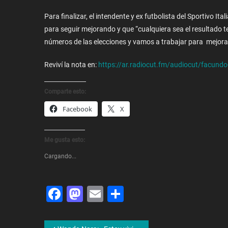
Para finalizar, el intendente y ex futbolista del Sportivo I
para seguir mejorando y que “cualquiera sea el resultado
números de las elecciones y vamos a trabajar para mejora
Reviví la nota en:
https://ar.radiocut.fm/audiocut/facundo
Comparte esto:
Facebook
X
Me gusta esto:
Cargando...
Facebook
Mastodon
Email
Share