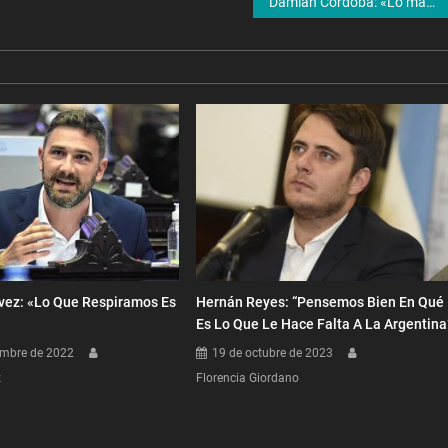
Damián Córdoba: «Lo más importante que puede tener el artista es el cariño, el aguante de su gente»
vez: «Lo Que Respiramos Es
Hernán Reyes: “Pensemos Bien En Qué
Es Lo Que Le Hace Falta A La Argentina
embre de 2022
19 de octubre de 2023
z
Florencia Giordano