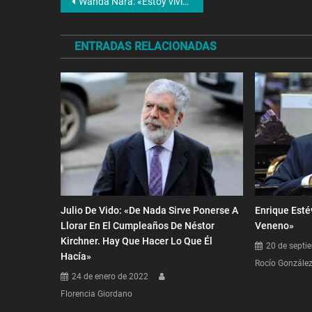
Navegación
Wanda Nara: «Estoy viviendo un infierno, él me traicionó»
de
ENTRADAS RELACIONADAS
entradas
Julio De Vido: «De Nada Sirve Ponerse A
Enrique Esté
Llorar En El Cumpleaños De Néstor
Veneno»
Kirchner. Hay Que Hacer Lo Que Él
20 de septi
Hacía»
Rocío Gonzále
24 de enero de 2022
Florencia Giordano