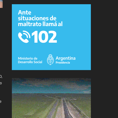
O,
ro
e