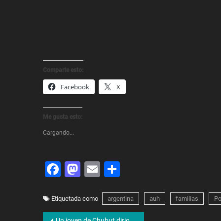
Comparte esto:
Facebook
X
Me gusta esto:
Cargando...
Facebook
Mastodon
Email
Share
Etiquetada como
argentina
auh
familias
Po
Un joven de Chubut dirige una campaña solidaria para afrontar las consecuencias de los incendios forestales