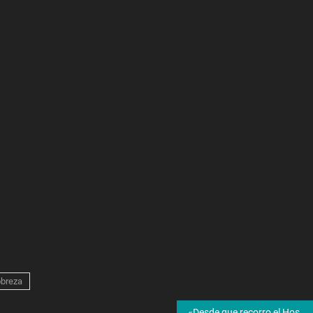
breza
«Desde que recorro el Hospital Pirovano, no vi que se hayan ocupado por la salud pública»