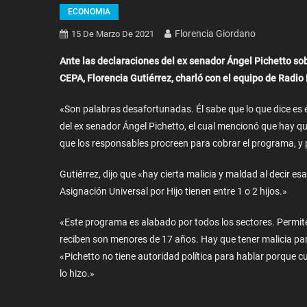
ECONOMIA
Florencia Giordano
15 De Marzo De 2021
Ante las declaraciones del ex senador Ángel Pichetto sob
CEPA, Florencia Gutiérrez, charló con el equipo de Radi
«Son palabras desafortunadas. Él sabe que lo que dice es 
del ex senador Ángel Pichetto, el cual mencionó que hay que
que los responsables procreen para cobrar el programa, y 
Gutiérrez, dijo que «hay cierta malicia y maldad al decir esa
Asignación Universal por Hijo tienen entre 1 o 2 hijos.»
«Este programa es alabado por todos los sectores. Permite 
reciben son menores de 17 años. Hay que tener malicia par
«Pichetto no tiene autoridad política para hablar porque 
lo hizo.»