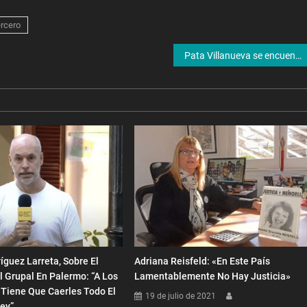
ercero
Pata Villanueva se encuentra internada en grave estado
íguez Larreta, Sobre El
Adriana Reisfeld: «En Este País
 Grupal En Palermo: “A Los
Lamentablemente No Hay Justicia»
 Tiene Que Caerles Todo El
19 de julio de 2021
ey”