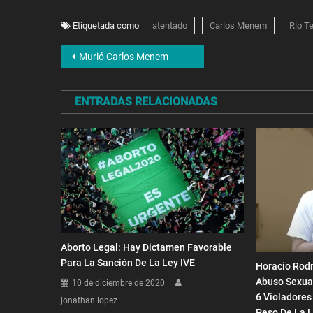
Etiquetada como
atentado
Carlos Menem
Río T
Navegación
Murió Carlos Menem
de
ENTRADAS RELACIONADAS
entradas
Aborto Legal: Hay Dictamen Favorable
Para La Sanción De La Ley IVE
Horacio Rodr
Abuso Sexual
10 de diciembre de 2020
6 Violadores
jonathan lopez
Peso De La L