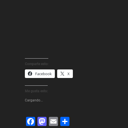
Comparte esto:
Facebook
X
Me gusta esto:
Cargando...
Facebook
Mastodon
Email
Share