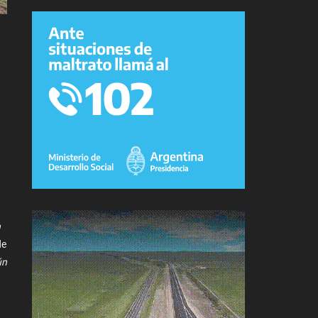
n
de
ún