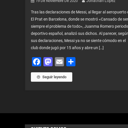
Jonathan Lopez
19 De Noviembre De 2020
Tras las declaraciones de Messi, al llegar al aeropuerto 
El Prat en Barcelona, donde se mostró «Cansado de se
siempre el problema de todo», Juanma Romero periodi
deportivo español, analizó sus dichos. Al parecer, segú
sus declaraciones, Messi ya no se siente cómodo en el
club donde jugó por 15 años y abre un […]
Facebook
Mastodon
Email
Share
Seguir leyendo