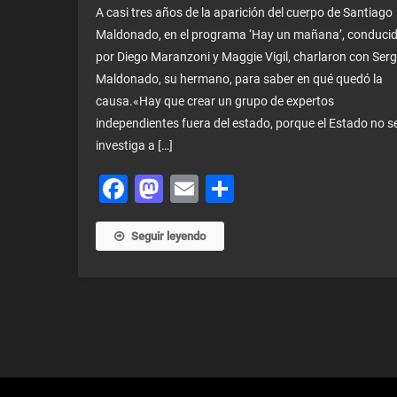
A casi tres años de la aparición del cuerpo de Santiago
Maldonado, en el programa ‘Hay un mañana’, conduci
por Diego Maranzoni y Maggie Vigil, charlaron con Serg
Maldonado, su hermano, para saber en qué quedó la
causa.«Hay que crear un grupo de expertos
independientes fuera del estado, porque el Estado no s
investiga a […]
Facebook
Mastodon
Email
Share
Seguir leyendo
Navegación
de