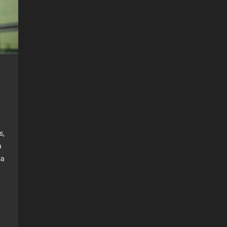
s,
a
sa