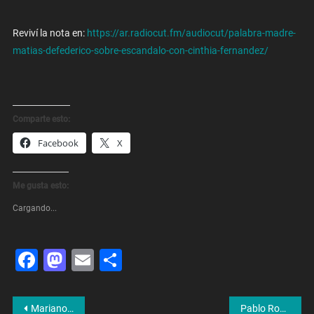
Reviví la nota en:
https://ar.radiocut.fm/audiocut/palabra-madre-
matias-defederico-sobre-escandalo-con-cinthia-fernandez/
Comparte esto:
Facebook
X
Me gusta esto:
Cargando...
Facebook
Mastodon
Email
Share
Navegación
Mariano Gorodisch: «Se Esperaba Algo Con Un Poquito De Mayor Piné»
Pablo Roma: «En Términos Generales, No Hay Una Modificación Tan Grande Del Horizonte Económico»