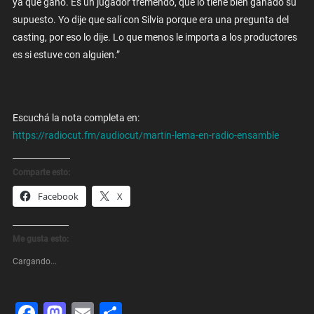
ya que ganó. Es un jugador tremendo, que lo tiene bien ganado su
supuesto. Yo dije que salí con Silvia porque era una pregunta del
casting, por eso lo dije. Lo que menos le importa a los productores
es si estuve con alguien.”
Escuchá la nota completa en:
https://radiocut.fm/audiocut/martin-lema-en-radio-ensamble
Comparte esto:
Facebook
X
Me gusta esto:
Cargando...
Facebook
Mastodon
Email
Share