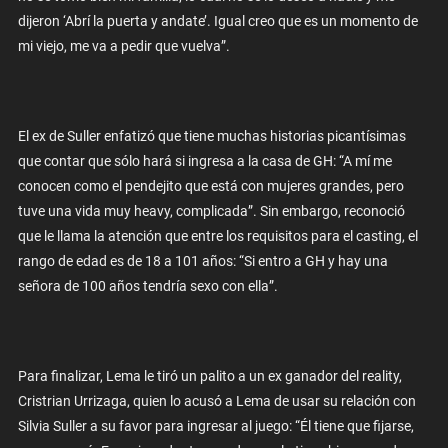
dijeron ‘Abrí la puerta y andate’. Igual creo que es un momento de
mi viejo, me va a pedir que vuelva”.
El ex de Suller enfatizó que tiene muchas historias picantísimas
que contar que sólo hará si ingresa a la casa de GH: “A mí me
conocen como el pendejito que está con mujeres grandes, pero
tuve una vida muy heavy, complicada”. Sin embargo, reconoció
que le llama la atención que entre los requisitos para el casting, el
rango de edad es de 18 a 101 años: “Si entro a GH y hay una
señora de 100 años tendría sexo con ella”.
Para finalizar, Lema le tiró un palito a un ex ganador del reality,
Cristrian Urrizaga, quien lo acusó a Lema de usar su relación con
Silvia Suller a su favor para ingresar al juego: “Él tiene que fijarse,