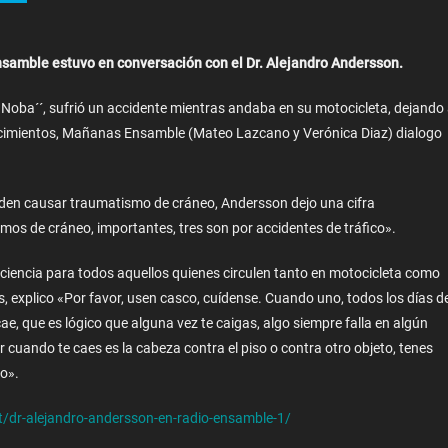
nsamble estuvo en conversación con el Dr. Alejandro Andersson.
 Noba´´, sufrió un accidente mientras andaba en su motocicleta, dejando 
ecimientos, Mañanas Ensamble (Mateo Lazcano y Verónica Diaz) dialogo
ueden causar traumatismo de cráneo, Andersson dejo una cifra
os de cráneo, importantes, tres son por accidentes de tráfico».
onciencia para todos aquellos quienes circulen tanto en motocicleta como
s, explico «Por favor, usen casco, cuídense. Cuando uno, todos los días d
ae, que es lógico que alguna vez te caigas, algo siempre falla en algún
cuando te caes es la cabeza contra el piso o contra otro objeto, tenes
so».
t/dr-alejandro-andersson-en-radio-ensamble-1/