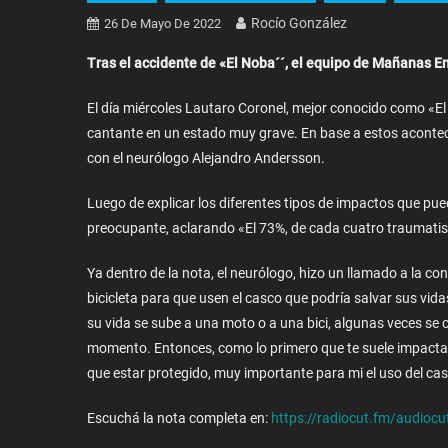
Rocío González
26 De Mayo De 2022
Tras el accidente de «El Noba´´, el equipo de Mañanas E
El día miércoles Lautaro Coronel, mejor conocido como «El
cantante en un estado muy grave. En base a estos acont
con el neurólogo Alejandro Andersson.
Luego de explicar los diferentes tipos de impactos que p
preocupante, aclarando «El 73%, de cada cuatro traumatism
Ya dentro de la nota, el neurólogo, hizo un llamado a la c
bicicleta para que usen el casco que podría salvar sus vida
su vida se sube a una moto o a una bici, algunas veces se c
momento. Entonces, como lo primero que te suele impactar 
que estar protegido, muy importante para mi el uso del ca
Escuchá la nota completa en:
https://radiocut.fm/audiocu