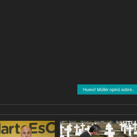
‘Huevo’ Müller opinó sobre el escándalo entre Romina Gaetani y Facundo Arana: “Le creo a Romina”