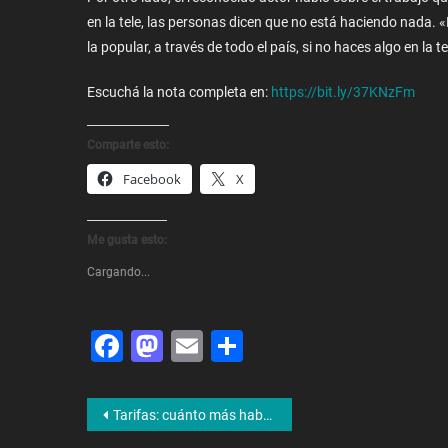
en la tele, las personas dicen que no está haciendo nada
la popular, a través de todo el país, si no haces algo en la
Escuchá la nota completa en:
https://bit.ly/37KNzFm
Comparte esto:
Facebook
X
Me gusta esto:
Cargando...
Facebook
Mastodon
Email
Share
Navegación
Tarifas: cuánto más habría que pagar por la electricidad según el esquema propuesto por el Gobierno