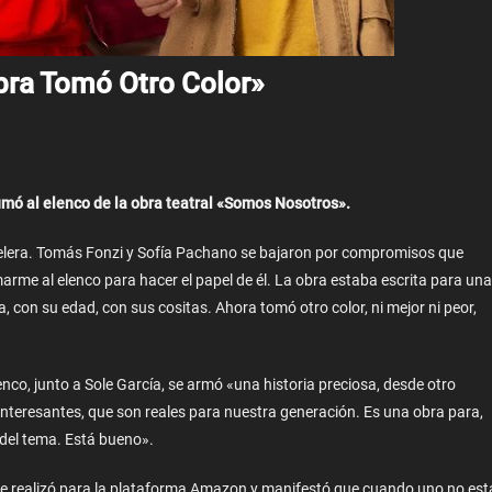
bra Tomó Otro Color»
umó al elenco de la obra teatral «Somos Nosotros».
telera. Tomás Fonzi y Sofía Pachano se bajaron por compromisos que
rme al elenco para hacer el papel de él. La obra estaba escrita para una
 con su edad, con sus cositas. Ahora tomó otro color, ni mejor ni peor,
nco, junto a Sole García, se armó «una historia preciosa, desde otro
interesantes, que son reales para nuestra generación. Es una obra para,
 del tema. Está bueno».
 que realizó para la plataforma Amazon y manifestó que cuando uno no est