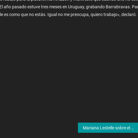
. «El año pasado estuve tres meses en Uruguay, grabando Barrabravas. Pa
 tele es como que no estás. Igual no me preocupa, quiero trabajo», declaró.
Mariana Lestelle sobre el momento más duro de su vida: «El papá de mi hija nos abandonó cuando ella tenía seis meses. Fui mamá soltera”