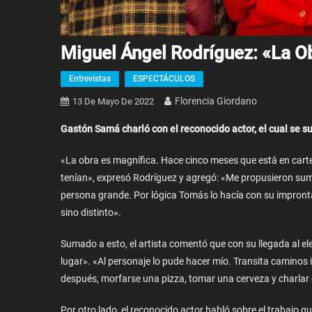
Miguel Ángel Rodríguez: «La O
Entrevistas
ESPECTÁCULOS
Florencia Giordano
13 De Mayo De 2022
Gastón Samá charló con el reconocido actor, el cual se s
«La obra es magnífica. Hace cinco meses que está en car
tenían», expresó Rodríguez y agregó: «Me propusieron suma
persona grande. Por lógica Tomás lo hacía con su impronta,
sino distinto».
Sumado a esto, el artista comentó que con su llegada al ele
lugar». «Al personaje lo pude hacer mío. Transita caminos 
después, morfarse una pizza, tomar una cerveza y charlar
Por otro lado, el reconocido actor habló sobre el trabajo