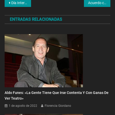
Navegación
Día Internacional de la Mujer: qué pasó el 8 de marzo
Acuerdo con el FMI: El oficialismo acepta modificar el proyecto de ley para sumar votos opositores
de
ENTRADAS RELACIONADAS
entradas
Aldo Funes: «La Gente Tiene Que Irse Contenta Y Con Ganas De
Ver Teatro»
1 de agosto de 2022
Florencia Giordano