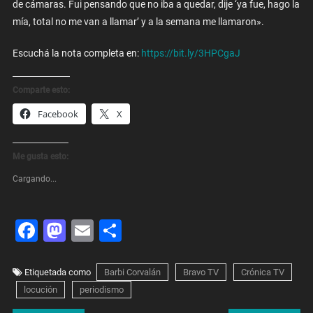
de cámaras. Fui pensando que no iba a quedar, dije ‘ya fue, hago la
mía, total no me van a llamar’ y a la semana me llamaron».
Escuchá la nota completa en:
https://bit.ly/3HPCgaJ
Comparte esto:
Facebook
X
Me gusta esto:
Cargando...
Facebook
Mastodon
Email
Share
Etiquetada como
Barbi Corvalán
Bravo TV
Crónica TV
locución
periodismo