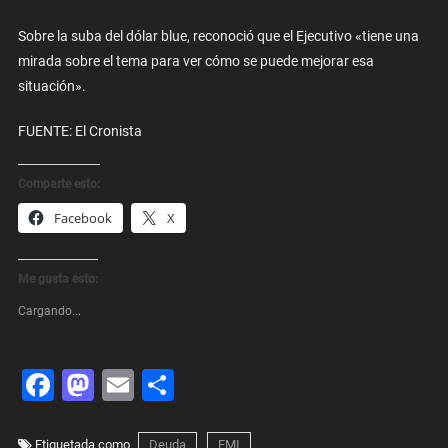
Sobre la suba del dólar blue, reconoció que el Ejecutivo «tiene una
mirada sobre el tema para ver cómo se puede mejorar esa
situación».
FUENTE: El Cronista
Comparte esto:
Facebook
X
Me gusta esto:
Cargando...
Facebook
Mastodon
Email
Share
Etiquetada como
Deuda
FMI