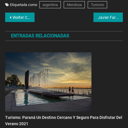
Etiquetada como
argentina
Mendoza
Turismo
Navegación
Walter Córdoba: «Desde la Ciudad te hablan bien y bonito pero no resuelven, la van dibujando»
Javier Farina: «En los próximos meses vamos a encontrarnos con una bisagra de la pandemia muy positiva para todos»
de
ENTRADAS RELACIONADAS
entradas
Turismo: Paraná Un Destino Cercano Y Seguro Para Disfrutar Del
Verano 2021