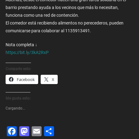
barrio prestando ayuda a los vecinos que más lo necesitan,
funciona como una red de contención.
El comedor está recibiendo alimentos no perecederos, pueden
comunicarse para colaborar al 1135913491.
Nota completa ↓
https://bit.ly/3kA2RxP
Comparte esto:
Facebook
X
Me gusta esto:
Cargando...
Facebook
Mastodon
Email
Share