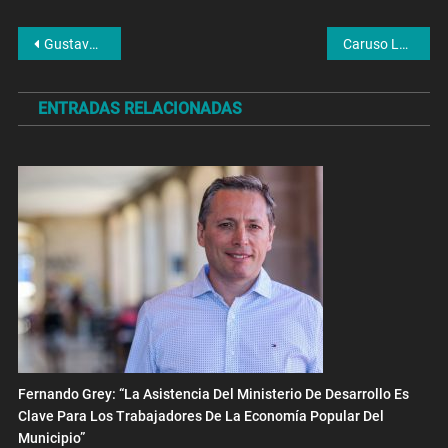
Navegación
Gustavo Campana: «Néstor me devolvió la ilusión»
Caruso Lombardi: «Me gustaría estar en política»
de
ENTRADAS RELACIONADAS
entradas
Fernando Grey: “La Asistencia Del Ministerio De Desarrollo Es
Clave Para Los Trabajadores De La Economía Popular Del
Municipio”