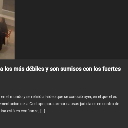
ra los más débiles y son sumisos con los fuertes
en el mundo y se refirió al vídeo que se conoció ayer, en el que el ex
lementación de la Gestapo para armar causas judiciales en contra de
ina está en confianza, […]