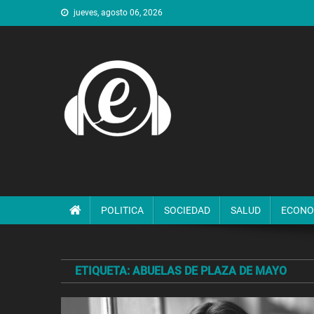
Saltar
jueves, agosto 06, 2026
al
contenido
POLITICA
SOCIEDAD
SALUD
ECONO
ETIQUETA:
ABUELAS DE PLAZA DE MAYO