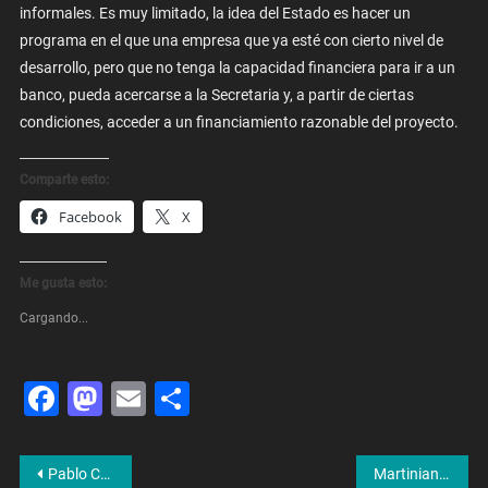
informales. Es muy limitado, la idea del Estado es hacer un
programa en el que una empresa que ya esté con cierto nivel de
desarrollo, pero que no tenga la capacidad financiera para ir a un
banco, pueda acercarse a la Secretaria y, a partir de ciertas
condiciones, acceder a un financiamiento razonable del proyecto.
Comparte esto:
Facebook
X
Me gusta esto:
Cargando...
Facebook
Mastodon
Email
Share
Navegación
Pablo Cervi: “Es necesario una oposición constructiva, con la que se puedan dar las discusiones que hacen falta”
Martiniano Molina: “Durante esta gestión no hubo un plan vinculado a la seguridad”