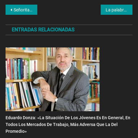
Navegación
Señorita Bimbo: ”Gasto 30 mil pesos por mes en marihuana”
La palabra de Horacio Cirio sobre el escándalo entre Sabrina Carballo y Jésica Cirio
de
ENTRADAS RELACIONADAS
entradas
Eduardo Donza: «La Situación De Los Jóvenes Es En General, En
Todos Los Mercados De Trabajo, Más Adversa Que La Del
Promedio»