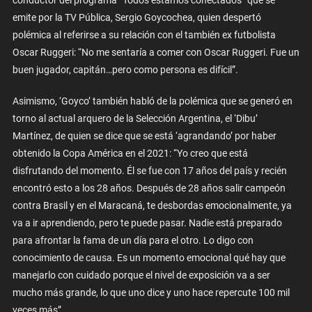
conductor del programa “Todos estamos conectados” que se
emite por la TV Pública, Sergio Goycochea, quien despertó
polémica al referirse a su relación con el también ex futbolista
Oscar Ruggeri: “No me sentaría a comer con Oscar Ruggeri. Fue un
buen jugador, capitán…pero como persona es difícil”.
Asimismo, ‘Goyco’ también habló de la polémica que se generó en
torno al actual arquero de la Selección Argentina, el ‘Dibu’
Martínez, de quien se dice que se está ‘agrandando’ por haber
obtenido la Copa América en el 2021: “
Yo creo que está
disfrutando del momento. Él se fue con 17 años del país y recién
encontró esto a los 28 años. Después de 28 años salir campeón
contra Brasil y en el Maracaná, te desbordas emocionalmente, ya
va a ir aprendiendo, pero te puede pasar. Nadie está preparado
para afrontar la fama de un día para el otro. Lo digo con
conocimiento de causa. Es un momento emocional qué hay que
manejarlo con cuidado porque el nivel de exposición va a ser
mucho más grande, lo que uno dice y uno hace repercute 100 mil
veces más”