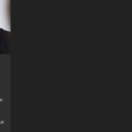
al
uir