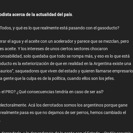
odista acerca de la actualidad del país
.
de Todos, y qué es lo que realmente está pasando con el gasoducto?
erar el agua y el aceite con un acelerador y parece que se mezclan, pero
es aceite. Y los intereses de unos ciertos sectores chocaron
ponsabilidad, solo quedaba que todo se rompa más, y eso es lo que está
ducto es la exteriorización de que en realidad en la Argentina existe una
aurios”, saqueadores que viven del estado y quieren llamarse empresari
 gente que la culpa es de la política, cuando ellos son los jefes.
ra el PRO? ¿Qué consecuencias tendría en caso de ser así?
electoralmente. Acá los derrotados somos los argentinos porque gane
ue realmente pasa es que no dejamos de ser perros, hemos cambiado el
.