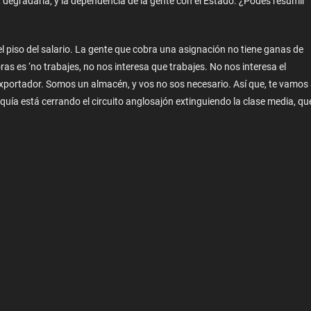
ia, degradarla, y la dependencia de la gente con el Estado. ¿Podés resumir
el piso del salario. La gente que cobra una asignación no tiene ganas de
oras es ‘no trabajes, no nos interesa que trabajes. No nos interesa el
exportador. Somos un almacén, y vos no sos necesario. Así que, te vamos
rquía está cerrando el circuito anglosajón extinguiendo la clase media, qu