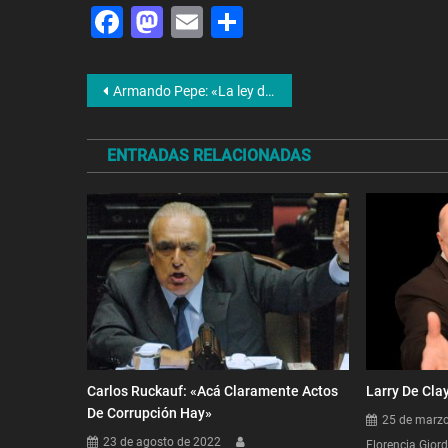
Facebook
Mastodon
Email
Share
Navegación
Armando Pepe: «La ley de Alquileres es nefasta»
de
ENTRADAS RELACIONADAS
entradas
Carlos Ruckauf: «Acá Claramente Actos
Larry De Cla
De Corrupción Hay»
25 de marz
23 de agosto de 2022
Florencia Gior