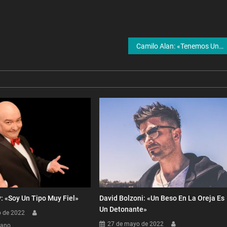
Camilo Alan: «Tenemos Un Gran Problema Con Los Aumentos»
y: «Soy Un Tipo Muy Fiel»
David Bolzoni: «Un Beso En La Oreja Es
Un Detonante»
o de 2022
27 de mayo de 2022
dano