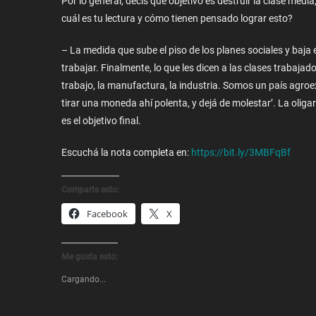
Por lo general, decís que objetivo es destruir la clase med
cuál es tu lectura y cómo tienen pensado lograr esto?
– La medida que sube el piso de los planes sociales y baja 
trabajar. Finalmente, lo que les dicen a las clases trabajad
trabajo, la manufactura, la industria. Somos un país agro
tirar una moneda ahí polenta, y dejá de molestar’. La oliga
es el objetivo final.
Escuchá la nota completa en:
https://bit.ly/3MBFqBf
Comparte esto:
Facebook
X
Me gusta esto:
Cargando...